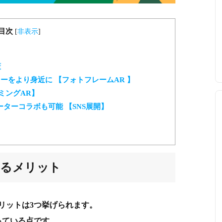
目次
[
非表示
]
策
ーをより身近に 【フォトフレームAR 】
ミングAR】
ターコラボも可能 【SNS展開】
するメリット
リットは3つ挙げられます。
っている点です。