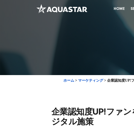
HOME
S
ホーム
>
マーケティング
>
企業認知度UP!
企業認知度UP!ファ
ジタル施策