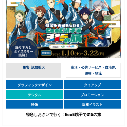
集客, 認知拡大
生活・公共サービス・自治体,
運輸・物流
グラフィックデザイン
タイアップ
デジタル
プロモーション
映像
版権イラスト
特急しおさいで行く！EeeE銚子で315の旅