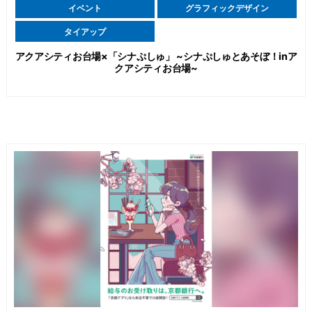
イベント
グラフィックデザイン
タイアップ
アクアシティお台場×「シナぷしゅ」 ~シナぷしゅとあそぼ！inア
クアシティお台場~